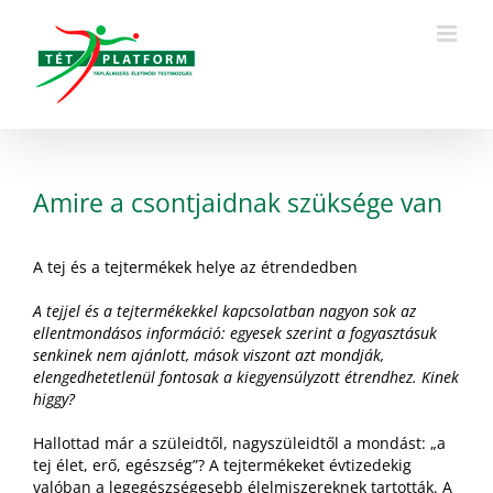
Kihagyás
Amire a csontjaidnak szüksége van
A tej és a tejtermékek helye az étrendedben
A tejjel és a tejtermékekkel kapcsolatban nagyon sok az
ellentmondásos információ: egyesek szerint a fogyasztásuk
senkinek nem ajánlott, mások viszont azt mondják,
elengedhetetlenül fontosak a kiegyensúlyzott étrendhez. Kinek
higgy?
Hallottad már a szüleidtől, nagyszüleidtől a mondást: „a
tej élet, erő, egészség”? A tejtermékeket évtizedekig
valóban a legegészségesebb élelmiszereknek tartották. A