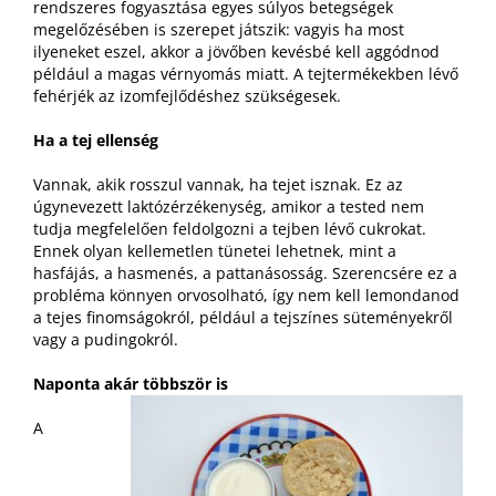
rendszeres fogyasztása egyes súlyos betegségek
megelőzésében is szerepet játszik: vagyis ha most
ilyeneket eszel, akkor a jövőben kevésbé kell aggódnod
például a magas vérnyomás miatt. A tejtermékekben lévő
fehérjék az izomfejlődéshez szükségesek.
Ha a tej ellenség
Vannak, akik rosszul vannak, ha tejet isznak. Ez az
úgynevezett laktózérzékenység, amikor a tested nem
tudja megfelelően feldolgozni a tejben lévő cukrokat.
Ennek olyan kellemetlen tünetei lehetnek, mint a
hasfájás, a hasmenés, a pattanásosság. Szerencsére ez a
probléma könnyen orvosolható, így nem kell lemondanod
a tejes finomságokról, például a tejszínes süteményekről
vagy a pudingokról.
Naponta akár többször is
A