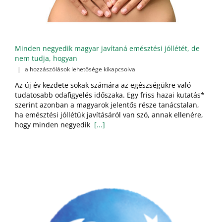
Minden negyedik magyar javítaná emésztési jóllétét, de
nem tudja, hogyan
Minden
|
a hozzászólások lehetősége kikapcsolva
negyedik
Az új év kezdete sokak számára az egészségükre való
magyar
tudatosabb odafigyelés időszaka. Egy friss hazai kutatás*
javítaná
szerint azonban a magyarok jelentős része tanácstalan,
emésztési
jóllétét,
ha emésztési jóllétük javításáról van szó, annak ellenére,
de
hogy minden negyedik
[...]
nem
tudja,
hogyan
bejegyzéshez