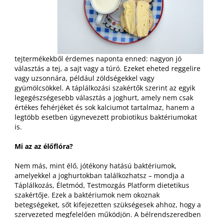
tejtermékekből érdemes naponta enned: nagyon jó
választás a tej, a sajt vagy a túró. Ezeket eheted reggelire
vagy uzsonnára, például zöldségekkel vagy
gyümölcsökkel. A táplálkozási szakértők szerint az egyik
legegészségesebb választás a joghurt, amely nem csak
értékes fehérjéket és sok kalciumot tartalmaz, hanem a
legtöbb esetben úgynevezett probiotikus baktériumokat
is.
Mi az az élőflóra?
Nem más, mint élő, jótékony hatású baktériumok,
amelyekkel a joghurtokban találkozhatsz – mondja a
Táplálkozás, Életmód, Testmozgás Platform dietetikus
szakértője. Ezek a baktériumok nem okoznak
betegségeket, sőt kifejezetten szükségesek ahhoz, hogy a
szervezeted megfelelően működjön. A bélrendszeredben