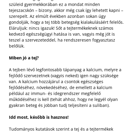
szüleid gyermekkorában ez a mondat minden
tejeszacskón – bizony, akkor még csak így lehetett kapni –
szerepelt. Az elmúlt években azonban sokan úgy
gondolják, hogy a tej több betegség kialakulásáért felelős.
Eláruljuk: nincs igazuk! Sőt a tejtermékeknek számos
kedvező egészségügyi hatása is van, vagyis még jót is
teszel a szervezeteddel, ha rendszeresen fogyasztasz
belőlük.
Miben jó a tej?
A tejben lévő legfontosabb tápanyag a kalcium, melyre a
fejlődő szervezetnek (vagyis neked) igen nagy szüksége
van. A kalcium hozzájárul a csontok egészséges
fejlődéséhez, növekedéséhez, de emellett a kalcium
például az immun- és idegrendszer megfelelő
működéséhez is kell (tehát ahhoz, hogy ne legyél olyan
gyakran beteg és jobban tudj teljesíteni a suliban).
Idd most, később is hasznos!
Tudományos kutatások szerint a tej és a tejtermékek