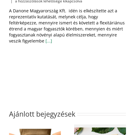
Nő
|
a hozzászólások lehetősége kikapcsolva
a
A Danone Magyarország Kft. idén is elkészítette azt a
növényi
reprezentatív kutatását, melynek célja, hogy
alapú
feltérképezze, mennyire ismert és követett a flexitáriánus
termékek
népszerűsége,
étrend a magyar fogyasztók körében, mennyien és miért
különösen
fogyasztanak növényi alapú élelmiszereket, mennyire
a
veszik figyelembe
[...]
fiatalok
körében
bejegyzéshez
Ajánlott bejegyzések