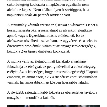
cukorbetegség kockázata a napközben egyáltalán nem
alvókhoz képest. Nem találtak ilyen összefüggést, ha a
napközbeli alvás 40 percnél rövidebb volt.
A tanulmány készítői szerint az éjszakai alvászavar is lehet a
hosszú szieszta oka, a rossz álmot az alváskor jelentkező
apnoé, vagyis légzéskimaradás is előidézheti. Ez az
alvászavar növelheti a szívroham, az agyvérzés és a szív- és
érrendszeri problémák, valamint az anyagcsere-betegségek,
köztük a 2-es típusú diabétesz kockázatát.
A munka vagy az életmód miatt kialakuló alváshiány
fokozhatja az étvágyat, ez pedig növelheti a cukorbetegség
esélyét. Az is lehetséges, hogy a rosszabb egészségi állapotú
emberek, valamint
azok, akik a diabétesz korai stádiumában
vannak, hajlamosabbak nap közben hosszabbat aludni.
A rövidebb szieszta inkább fokozta az éberséget és javított a
mozgáson – mondták a kutatók.