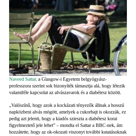
Naveed Sattar,
a Glasgow-i Egyetem belgyógyász-
professzora szerint sok bizonyíték támasztja alá, hogy létezik
valamiféle kapcsolat az alvászavarok és a diabétesz között.
„Valószínű, hogy azok a kockázati tényezők állnak a hosszú
napközbeni alvás mögött, amelyek a cukorbajt is okozzák, ez
pedig azt jelenti, hogy a kiadós szieszta a diabétesz korai
figyelmeztető
jele lehet” – mondta el Sattar a BBC-nek, ám
hozzátette, hogy az ok-okozati viszonyt további kutatásoknak