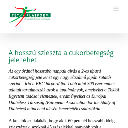
Kihagyás
A hosszú szieszta a cukorbetegség
jele lehet
Az egy óránál hosszabb nappali alvás a 2-es típusú
cukorbetegség jele lehet egy nagy létszámú japán kutatás
szerint – írta a BBC hírportálja. Több mint 300 ezer ember
adatait tartalmazzák azok a tanulmányok, amelyeket a Tokiói
Egyetem tudósai elemeztek, eredményeiket az Európai
Diabétesz Társaság (European Association for the Study of
Diabetes) müncheni ülésén ismertették csütörtökön.
A kutatók azt találták, hogy akik 60 percnél hosszabb ideig
sziesztáztak, azoknál 45 százalékkal nagyobb volt a