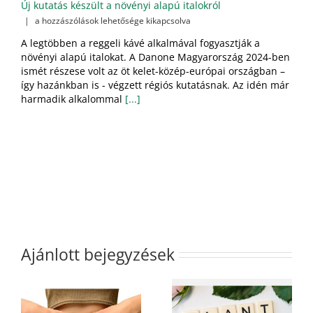
Új kutatás készült a növényi alapú italokról
Új
|
a hozzászólások lehetősége kikapcsolva
kutatás
A legtöbben a reggeli kávé alkalmával fogyasztják a
készült
növényi alapú italokat. A Danone Magyarország 2024-ben
a
ismét részese volt az öt kelet-közép-európai országban –
növényi
alapú
így hazánkban is - végzett régiós kutatásnak. Az idén már
italokról
harmadik alkalommal
[...]
bejegyzéshez
Ajánlott bejegyzések
k