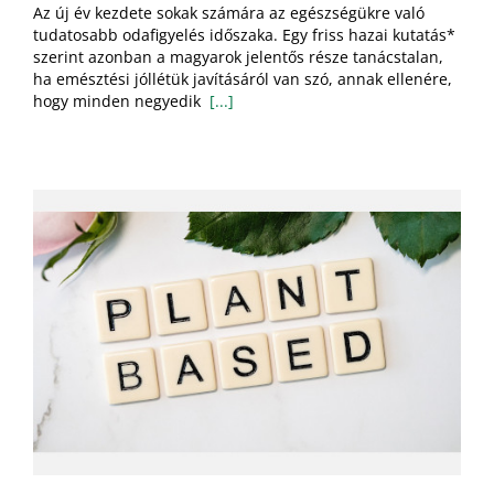
Az új év kezdete sokak számára az egészségükre való
magyar
tudatosabb odafigyelés időszaka. Egy friss hazai kutatás*
javítaná
szerint azonban a magyarok jelentős része tanácstalan,
emésztési
jóllétét,
ha emésztési jóllétük javításáról van szó, annak ellenére,
de
hogy minden negyedik
[...]
nem
tudja,
hogyan
bejegyzéshez