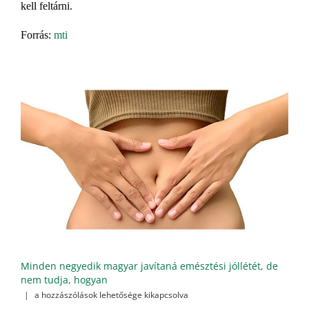
kell feltárni.
Forrás:
mti
Minden negyedik magyar javítaná emésztési jóllétét, de
nem tudja, hogyan
Minden
|
a hozzászólások lehetősége kikapcsolva
negyedik